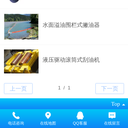
水面溢油围栏式撇油器
液压驱动滚筒式刮油机
Top
©
2019 版权所有 技术支持：乐识通
电话咨询
在线地图
QQ客服
在线留言
电脑版