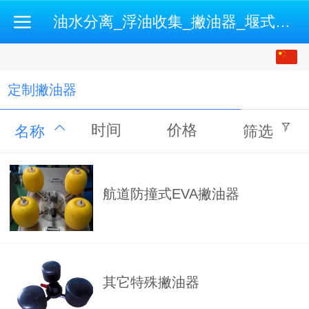
油水分离_浮油收集_撇油器_堰式撇油机_开式油水分离机-500强企业认证供应商
中文
English
定制撇油器
时间
价格
名称
筛选
航道防撞式EVA撇油器
其它特殊撇油器