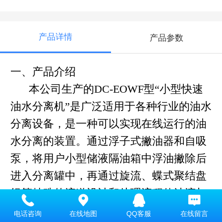
产品详情
产品参数
一、产品介绍
本公司生产的
DC-EOWF
型
“
小型快速
油水分离机
”
是广泛适用于各种行业的油水
分离设备，是一种可以实现在线运行的油
水分离的装置。
通过浮子式撇油器和自吸
泵，将用户小型储液隔油箱中浮油撇除后
进入分离罐中，再通过旋流、蝶式聚结盘
组等特殊的流道设计和处理流程使油滴与
水快速的分离。水排回隔油箱，油留在罐
电话咨询
在线地图
QQ客服
在线留言