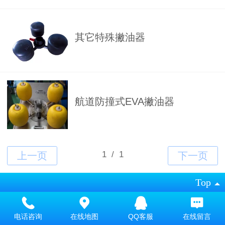
其它特殊撇油器
航道防撞式EVA撇油器
Top
©
2019 版权所有 技术支持：乐识通
电话咨询
在线地图
QQ客服
在线留言
电脑版