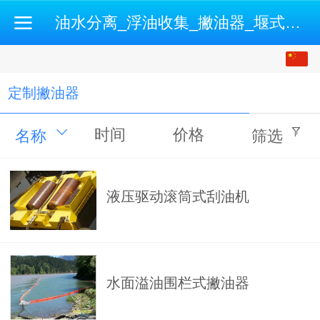
油水分离_浮油收集_撇油器_堰式撇油机_开式油水分离机-500强企业认证供应商
中文
English
定制撇油器
时间
价格
名称
筛选
液压驱动滚筒式刮油机
水面溢油围栏式撇油器